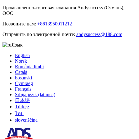
Промышленно-торговая компания Andysuccess (Сямэнь),
ООО
Позвоните нам:
+8613950011212
Отправить по электронной почте:
andysuccess@188.com
Язык
English
Norsk
România limbi
Català
bosanski
Cymraeg
Français
Srbija jezik (latinica)
日本語
Türkçe
ไทย
slovenščina